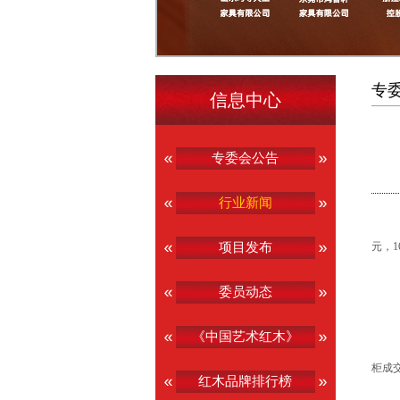
专
信息中心
专委会公告
行业新闻
项目发布
元，1
委员动态
《中国艺术红木》
柜成交
红木品牌排行榜