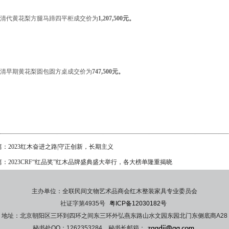
清代黄花梨方腿马蹄四平柜成交价为
1,207,500元。
清早期黄花梨圆包圆方桌成交价为
747,500元。
：2023红木奋进之路|守正创新，长期主义
：2023CRF“红品奖”红木品牌盛典盛大举行，各大榜单隆重揭晓
主办单位：全联民间文物艺术品商会红木整装家具专业委员会
社证字第4935号
粤ICP备12030182号
地址：北京朝阳区三环到四环之间东三环外弘燕东路山水文园东园北门东侧底商A28
秘书处QQ：1262353284 秘书长邮箱：