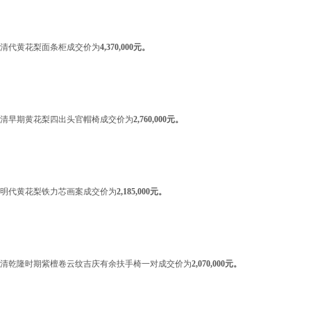
清代黄花梨面条柜成交价为
4,370,000元。
清早期黄花梨四出头官帽椅成交价为
2,760,000元。
明代黄花梨铁力芯画案成交价为
2,185,000元。
清乾隆时期紫檀卷云纹吉庆有余扶手椅一对成交价为
2,070,000元。